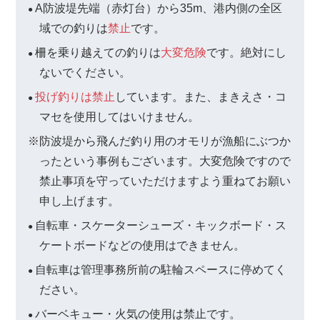
A防波堤先端（赤灯台）から35m、港内側の全区
●
域での釣りは
禁止
です。
柵を乗り越えての釣りは
大変危険
です。絶対にし
●
ないでください。
投げ釣りは禁止
しています。また、まきえさ・コ
●
マセを使用してはいけません。
※防波堤から飛んだ釣り用のオモリが漁船にぶつか
ったという事例もございます。大変危険ですので
禁止事項を守っていただけますよう重ねてお願い
申し上げます。
自転車・スケーターシューズ・キックボード・ス
●
ケートボードなどの使用はできません。
自転車は管理事務所前の駐輪スペースに停めてく
●
ださい。
バーベキュー・火気の使用は禁止です。
●