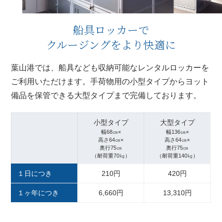
船具ロッカーで
クルージングをより快適に
葉山港では、船具なども収納可能なレンタルロッカーを
ご利用いただけます。手荷物用の小型タイプからヨット
備品を保管できる大型タイプまで完備しております。
小型タイプ
大型タイプ
幅68㎝×
幅136㎝×
高さ64㎝×
高さ64㎝×
奥行75㎝
奥行75㎝
（耐荷重70㎏）
（耐荷重140㎏）
１日につき
210円
420円
１ヶ年につき
6,660円
13,310円