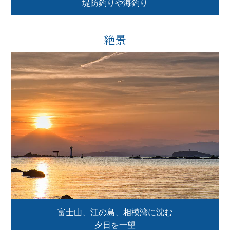
堤防釣りや海釣り
絶景
富士山、江の島、相模湾に沈む
夕日を一望